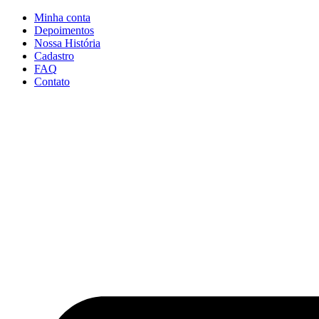
Ir
Minha conta
para
Depoimentos
o
Nossa História
conteúdo
Cadastro
FAQ
Contato