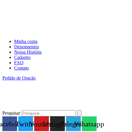
Minha conta
Depoimentos
Nossa História
Cadastro
FAQ
Contato
Pedido de Oração
Pesquisar
acebook
Twitter
Youtube
Instagram
Telegram
Whatsapp