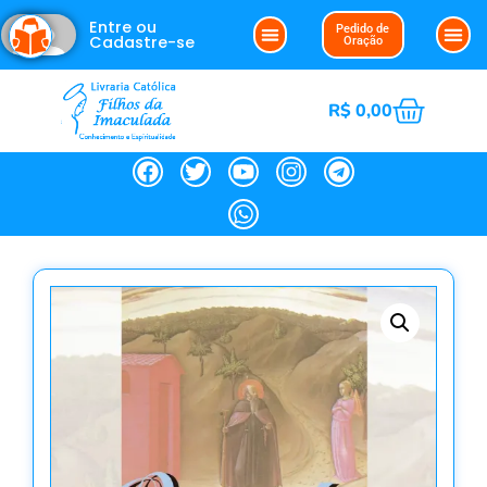
Entre ou
Pedido de
Cadastre-se
Oração
R$
0,00