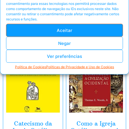
consentimento para essas tecnologias nos permitirá processar dados
Pegar Oferta
Peça pelo Whats'App
como comportamento de navegação ou IDs exclusivos neste site. Não
consentir ou retirar o consentimento pode afetar negativamente certos
Peça pelo Whats'App
recursos e funções.
Aceitar
Negar
Ver preferências
Política de Cookies
Políticas de Privacidade e Uso de Cookies
Catecismo da
Como a Igreja