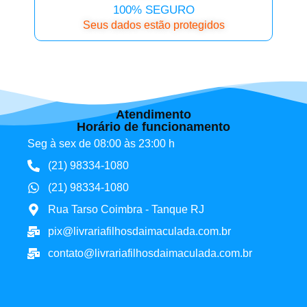
100% SEGURO
Seus dados estão protegidos
Atendimento
Horário de funcionamento
Seg à sex de 08:00 às 23:00 h
(21) 98334-1080
(21) 98334-1080
Rua Tarso Coimbra - Tanque RJ
pix@livrariafilhosdaimaculada.com.br
contato@livrariafilhosdaimaculada.com.br