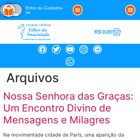
Entre ou Cadastre-
se
Clube da Imaculada
Política de Cookies (BR)
Noss
R$
0,00
Arquivos
Nossa Senhora das Graças:
Um Encontro Divino de
Mensagens e Milagres
Na movimentada cidade de Paris, uma aparição da