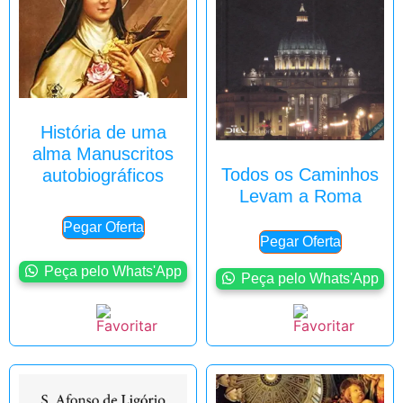
História de uma
alma Manuscritos
Todos os Caminhos
autobiográficos
Levam a Roma
Pegar Oferta
Pegar Oferta
Peça pelo Whats'App
Peça pelo Whats'App