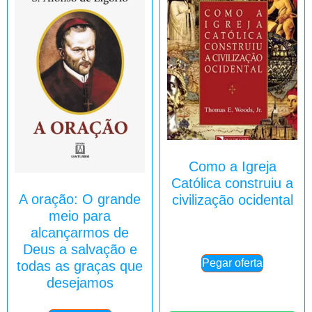
Como a Igreja
Católica construiu a
A oração: O grande
civilização ocidental
meio para
alcançarmos de
Deus a salvação e
Pegar oferta
todas as graças que
desejamos