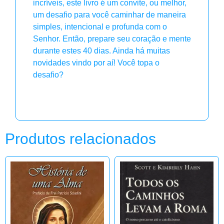
incríveis, este livro é um convite, ou melhor,
um desafio para você caminhar de maneira
simples, intencional e profunda com o
Senhor. Então, prepare seu coração e mente
durante estes 40 dias. Ainda há muitas
novidades vindo por aí! Você topa o
desafio?
Produtos relacionados