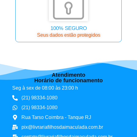
100% SEGURO
Seus dados estão protegidos
Atendimento
Horário de funcionamento
Seg à sex de 08:00 às 23:00 h
(21) 98334-1080
(21) 98334-1080
Rua Tarso Coimbra - Tanque RJ
pix@livrariafilhosdaimaculada.com.br
contato@livrariafilhosdaimaculada.com.br