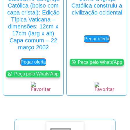
Católica (bolso com
Católica construiu a
capa cristal): Edição
civilização ocidental
Típica Vaticana –
dimensões: 12cm x
17cm (larg x alt)
Pegar oferta
Capa comum – 22
março 2002
Pegar oferta
Peça pelo Whats'App
Peça pelo Whats'App