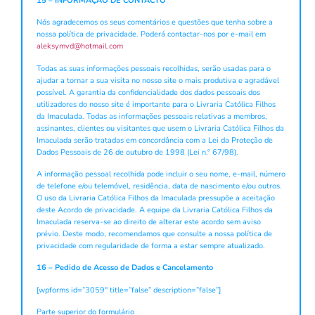
15 – INFORMAÇÃO DE CONTACTO
Nós agradecemos os seus comentários e questões que tenha sobre a
nossa política de privacidade. Poderá contactar-nos por e-mail em
aleksymvd@hotmail.com
Todas as suas informações pessoais recolhidas, serão usadas para o
ajudar a tornar a sua visita no nosso site o mais produtiva e agradável
possível. A garantia da confidencialidade dos dados pessoais dos
utilizadores do nosso site é importante para o Livraria Católica Filhos
da Imaculada. Todas as informações pessoais relativas a membros,
assinantes, clientes ou visitantes que usem o Livraria Católica Filhos da
Imaculada serão tratadas em concordância com a Lei da Proteção de
Dados Pessoais de 26 de outubro de 1998 (Lei n.º 67/98).
A informação pessoal recolhida pode incluir o seu nome, e-mail, número
de telefone e/ou telemóvel, residência, data de nascimento e/ou outros.
O uso da Livraria Católica Filhos da Imaculada pressupõe a aceitação
deste Acordo de privacidade. A equipe da Livraria Católica Filhos da
Imaculada reserva-se ao direito de alterar este acordo sem aviso
prévio. Deste modo, recomendamos que consulte a nossa política de
privacidade com regularidade de forma a estar sempre atualizado.
16 – Pedido de Acesso de Dados e Cancelamento
[wpforms id=”3059″ title=”false” description=”false”]
Parte superior do formulário