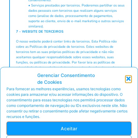
consentimento.
• Serviços prestados por terceiros. Poderemos partilhar os seus
dados pessoais com terceiros que realizam alguns serviços
como (analise de dados, processamento de pagamentos,
suporte ao cliente, envio de e-mail marketing e outros serviços
similares).
7 – WEBSITE DE TERCEIROS
O nosso website poderá conter links de terceiros. Esta Política não
cobre as Políticas de privacidade de terceiros. Estes websites de
terceiros tem as suas próprias políticas de privacidade e não não
aceitamos qualquer responsabilidade sobre esses websites, suas
funções, ou políticas de privacidade. Por favor leia as políticas de
privacidade destes websites de terceiros antes de submeter qualquer
informação.
Gerenciar Consentimento
de Cookies
8 – CONTEÚDO GERADO PELO UTILIZADOR
Para fornecer as melhores experiências, usamos tecnologias como
Poderá partilhar os seus dados pessoais connosco quando submete e
cookies para armazenar e/ou acessar informações do dispositivo. O
gera conteúdo no nosso website, incluí comentários no blog, mensagens
consentimento para essas tecnologias nos permitirá processar dados
de suporte no nosso website. Por favor tenha noção que qualquer
como comportamento de navegação ou IDs exclusivos neste site. Não
informação que você publique no nosso website torna-se de
consentir ou retirar o consentimento pode afetar negativamente certos
conhecimento publico e ficará acessível a todos os usuários do nosso
recursos e funções.
website incluíndo visitantes. Sugerimos que tenha muito cuidado
quando decidir tornar publico os seus dados pessoais, ou qualquer outra
Aceitar
informação no nosso website. Qualquer informação pessoal publicada
no nosso website não ficará privada ou confidencial.