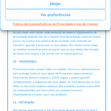
Negar
Se você nos der alguma review, ou comentário, nós poderemos tornar
publico essas informações no nosso website.
Ver preferências
9 – TRANSFERÊNCIA DE DADOS INTERNACIONAL
Política de Cookies
Políticas de Privacidade e Uso de Cookies
As suas informações incluíndo dados pessoais que recolhemos de você,
poderão ser transferidos para, guardado em, e processado por nós fora
do país onde você reside, onde proteção de dados e regulamentos de
privacidade poderão não ter o mesmo nível de proteção como em outros
países. Ao aceitar esta política de privacidade você concorda em
transferir, guardar e processar os seus dados. Nós iremos tomar todas
as medidas necessárias para assegurar que os seus dados são tratados
da forma mais segura e de acordo com as nossas políticas.
10 – SEGURANÇA
Procuramos tomar sempre todas as medidas, técnicas e administrativas
para proteger todos os seus dados da forma mais segura possível.
Infelizmente nenhum sistema é 100% seguro e poderá garantir
completamente a segurança dos seus dados. Se você pensa que os seus
dados já não estão seguros connosco (por exemplo o acesso á sua conta
foi comprometido), por favor entre em contacto connosco
imediatamente e relate- nos o seu problema.
11 – RETENÇÃO
Nós apenas guardaremos a sua informação pessoal durante 30 dias a