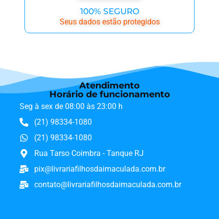
100% SEGURO
Seus dados estão protegidos
Atendimento
Horário de funcionamento
Seg à sex de 08:00 às 23:00 h
(21) 98334-1080
(21) 98334-1080
Rua Tarso Coimbra - Tanque RJ
pix@livrariafilhosdaimaculada.com.br
contato@livrariafilhosdaimaculada.com.br