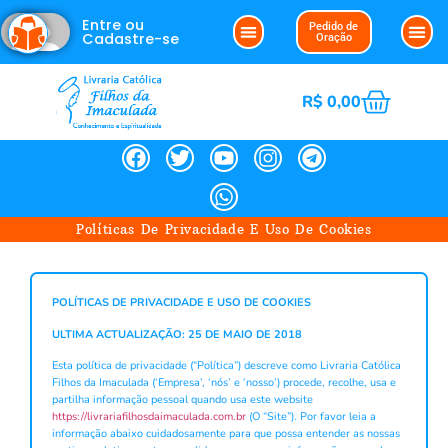
Entre ou
Pedido de
Cadastre-se
Oração
R$
0,00
Políticas De Privacidade E Uso De Cookies
POLÍTICAS DE PRIVACIDADE E USO DE COOKIES
ULTIMA ACTUALIZAÇÃO: 25 DE MAIO DE 2018
Esta política de privacidade (“Política”) descreve como Livraria Católica
Filhos da Imaculada (‘Empresa’, ‘nós’ e ‘nosso’) procede, recolhe, usa e
partilha informação pessoal quando usa este website
https://livrariafilhosdaimaculada.com.br
(O “Site”). Por favor leia a
informação abaixo cuidadosamente para que possa entender as nossas