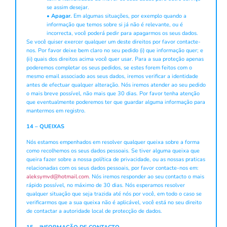
se assim desejar.
•
Apagar.
Em algumas situações, por exemplo quando a
informação que temos sobre si já não é relevante, ou é
incorrecta, você poderá pedir para apagarmos os seus dados.
Se você quiser exercer qualquer um deste direitos por favor contacte-
nos. Por favor deixe bem claro no seu pedido (i) que informação quer; e
(ii) quais dos direitos acima você quer usar. Para a sua proteção apenas
poderemos completar os seus pedidos, se estes forem feitos com o
mesmo email associado aos seus dados, iremos verificar a identidade
antes de efectuar qualquer alteração. Nós iremos atender ao seu pedido
o mais breve possível, não mais que 30 dias. Por favor tenha atenção
que eventualmente poderemos ter que guardar alguma informação para
mantermos em registro.
14 – QUEIXAS
Nós estamos empenhados em resolver qualquer queixa sobre a forma
como recolhemos os seus dados pessoais. Se tiver alguma queixa que
queira fazer sobre a nossa política de privacidade, ou as nossas praticas
relacionadas com os seus dados pessoais, por favor contacte-nos em:
aleksymvd@hotmail.com
. Nós iremos responder ao seu contacto o mais
rápido possível, no máximo de 30 dias. Nós esperamos resolver
qualquer situação que seja trazida até nós por você, em todo o caso se
verificarmos que a sua queixa não é aplicável, você está no seu direito
de contactar a autoridade local de protecção de dados.