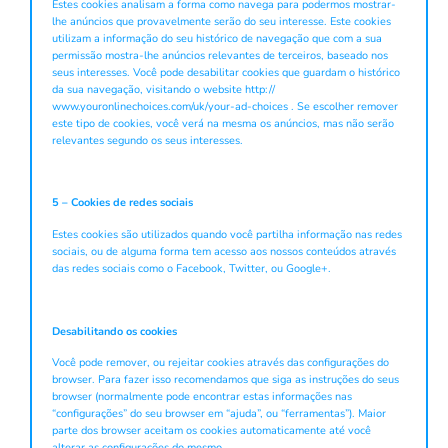
Estes cookies analisam a forma como navega para podermos mostrar-
lhe anúncios que provavelmente serão do seu interesse. Este cookies
utilizam a informação do seu histórico de navegação que com a sua
permissão mostra-lhe anúncios relevantes de terceiros, baseado nos
seus interesses. Você pode desabilitar cookies que guardam o histórico
da sua navegação, visitando o website http://
www.youronlinechoices.com/uk/your-ad-choices . Se escolher remover
este tipo de cookies, você verá na mesma os anúncios, mas não serão
relevantes segundo os seus interesses.
5 – Cookies de redes sociais
Estes cookies são utilizados quando você partilha informação nas redes
sociais, ou de alguma forma tem acesso aos nossos conteúdos através
das redes sociais como o Facebook, Twitter, ou Google+.
Desabilitando os cookies
Você pode remover, ou rejeitar cookies através das configurações do
browser. Para fazer isso recomendamos que siga as instruções do seus
browser (normalmente pode encontrar estas informações nas
“configurações” do seu browser em “ajuda”, ou “ferramentas”). Maior
parte dos browser aceitam os cookies automaticamente até você
alterar as configurações do mesmo.