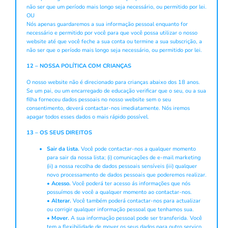
não ser que um período mais longo seja necessário, ou permitido por lei.
OU
Nós apenas guardaremos a sua informação pessoal enquanto for
necessário e permitido por você para que você possa utilizar o nosso
website até que você feche a sua conta ou termine a sua subscrição, a
não ser que o período mais longo seja necessário, ou permitido por lei.
12 – NOSSA POLÍTICA COM CRIANÇAS
O nosso website não é direcionado para crianças abaixo dos 18 anos.
Se um pai, ou um encarregado de educação verificar que o seu, ou a sua
filha forneceu dados pessoais no nosso website sem o seu
consentimento, deverá contactar-nos imediatamente. Nós iremos
apagar todos esses dados o mais rápido possível.
13 – OS SEUS DIREITOS
Sair da lista.
Você pode contactar-nos a qualquer momento
para sair da nossa lista; (i) comunicações de e-mail marketing
(ii) a nossa recolha de dados pessoais sensíveis (iii) qualquer
novo processamento de dados pessoais que poderemos realizar.
•
Acesso.
Você poderá ter acesso ás informações que nós
possuímos de você a qualquer momento ao contactar-nos.
•
Alterar.
Você também poderá contactar-nos para actualizar
ou corrigir qualquer informação pessoal que tenhamos sua.
•
Mover.
A sua informação pessoal pode ser transferida. Você
tem a flexibilidade de mover os seus dados para outro serviço