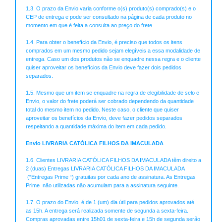
1.3. O prazo da Envio varia conforme o(s) produto(s) comprado(s) e o
CEP de entrega e pode ser consultado na página de cada produto no
momento em que é feita a consulta ao preço do frete.
1.4. Para obter o benefício da Envio, é preciso que todos os itens
comprados em um mesmo pedido sejam elegíveis a essa modalidade de
entrega. Caso um dos produtos não se enquadre nessa regra e o cliente
quiser aproveitar os benefícios da Envio deve fazer dois pedidos
separados.
1.5. Mesmo que um item se enquadre na regra de elegibilidade de selo e
Envio, o valor do frete poderá ser cobrado dependendo da quantidade
total do mesmo item no pedido. Neste caso, o cliente que quiser
aproveitar os benefícios da Envio, deve fazer pedidos separados
respeitando a quantidade máxima do item em cada pedido.
Envio LIVRARIA CATÓLICA FILHOS DA IMACULADA
1.6. Clientes LIVRARIA CATÓLICA FILHOS DA IMACULADA têm direito a
2 (duas) Entregas LIVRARIA CATÓLICA FILHOS DA IMACULADA
(“Entregas Prime “) gratuitas por cada ano de assinatura. As Entregas
Prime não utilizadas não acumulam para a assinatura seguinte.
1.7. O prazo do Envio é de 1 (um) dia útil para pedidos aprovados até
as 15h. A entrega será realizada somente de segunda a sexta-feira.
Compras aprovadas entre 15h01 de sexta-feira e 15h de segunda serão