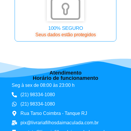
100% SEGURO
Seus dados estão protegidos
Atendimento
Horário de funcionamento
Seg à sex de 08:00 às 23:00 h
(21) 98334-1080
(21) 98334-1080
Rua Tarso Coimbra - Tanque RJ
pix@livrariafilhosdaimaculada.com.br