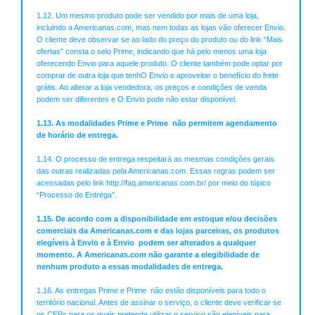
1.12. Um mesmo produto pode ser vendido por mais de uma loja,
incluindo a Americanas.com, mas nem todas as lojas vão oferecer Envio.
O cliente deve observar se ao lado do preço do produto ou do link “Mais
ofertas” consta o selo Prime, indicando que há pelo menos uma loja
oferecendo Envio para aquele produto. O cliente também pode optar por
comprar de outra loja que tenhO Envio e aproveitar o benefício do frete
grátis. Ao alterar a loja vendedora, os preços e condições de venda
podem ser diferentes e O Envio pode não estar disponível.
1.13. As modalidades Prime e Prime não permitem agendamento
de horário de entrega.
1.14. O processo de entrega respeitará as mesmas condições gerais
das outras realizadas pela Americanas.com. Essas regras podem ser
acessadas pelo link http://faq.americanas.com.br/ por meio do tópico
“Processo de Entrega”.
1.15. De acordo com a disponibilidade em estoque e/ou decisões
comerciais da Americanas.com e das lojas parceiras, os produtos
elegíveis à Envio e à Envio podem ser alterados a qualquer
momento. A Americanas.com não garante a elegibilidade de
nenhum produto a essas modalidades de entrega.
1.16. As entregas Prime e Prime não estão disponíveis para todo o
território nacional. Antes de assinar o serviço, o cliente deve verificar se
os CEPs para os quais pretende utilizar o serviço são elegíveis para