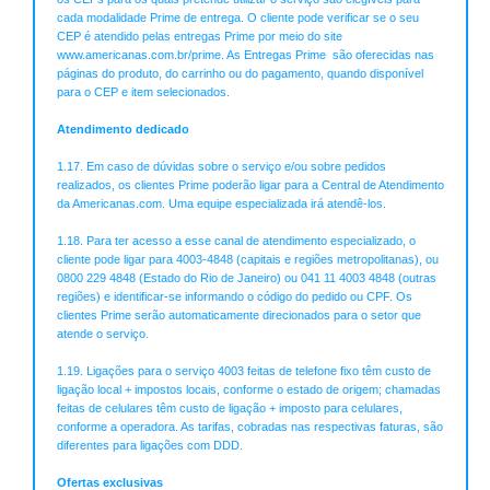
cada modalidade Prime de entrega. O cliente pode verificar se o seu
CEP é atendido pelas entregas Prime por meio do site
www.americanas.com.br/prime. As Entregas Prime são oferecidas nas
páginas do produto, do carrinho ou do pagamento, quando disponível
para o CEP e item selecionados.
Atendimento dedicado
1.17. Em caso de dúvidas sobre o serviço e/ou sobre pedidos
realizados, os clientes Prime poderão ligar para a Central de Atendimento
da Americanas.com. Uma equipe especializada irá atendê-los.
1.18. Para ter acesso a esse canal de atendimento especializado, o
cliente pode ligar para 4003-4848 (capitais e regiões metropolitanas), ou
0800 229 4848 (Estado do Rio de Janeiro) ou 041 11 4003 4848 (outras
regiões) e identificar-se informando o código do pedido ou CPF. Os
clientes Prime serão automaticamente direcionados para o setor que
atende o serviço.
1.19. Ligações para o serviço 4003 feitas de telefone fixo têm custo de
ligação local + impostos locais, conforme o estado de origem; chamadas
feitas de celulares têm custo de ligação + imposto para celulares,
conforme a operadora. As tarifas, cobradas nas respectivas faturas, são
diferentes para ligações com DDD.
Ofertas exclusivas