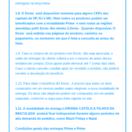
entregues na terça-feira.
1.8. O Envio está disponível somente para alguns CEPs das
capitais de SP, RJ e MG. Nem todos os produtos podem ser
beneficiados com a modalidade Prime e nem todas as regiões
atendidas pelO Envio têm direito à Envio . Quando disponível, O
Envio será exibida nas páginas do produto, carrinho ou
pagamento, no momento em que é feita a consulta ao preço do
frete.
1.9. Caso a compra de um produto com Envio não seja aprovada, o
saldo de entregas do cliente voltará a ser o mesmo de antes dessa
tentativa de compra. Esse ajuste pode demorar até 7 (sete) dias úteis.
Caso o cliente cancele o pedido após ter recebido o produto, não poderá
receber a devolução do benefício.
1.10. Para obter o benefício dO Envio , é preciso que todos os itens
comprados em um mesmo pedido sejam elegíveis a essa modalidade de
entrega. Os itens não elegíveis podem ser comprados em um pedido
separado, conforme a regra para frete vigente no site.
1.11. A modalidade de entrega LIVRARIA CATÓLICA FILHOS DA
IMACULADA poderá ficar indisponível durante alguns períodos de
alta demanda de pedidos, como Black Friday e Natal.
Condições gerais das entregas Prime e Prime