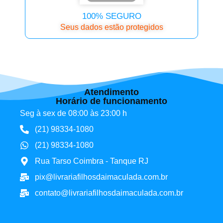
100% SEGURO
Seus dados estão protegidos
Atendimento
Horário de funcionamento
Seg à sex de 08:00 às 23:00 h
(21) 98334-1080
(21) 98334-1080
Rua Tarso Coimbra - Tanque RJ
pix@livrariafilhosdaimaculada.com.br
contato@livrariafilhosdaimaculada.com.br