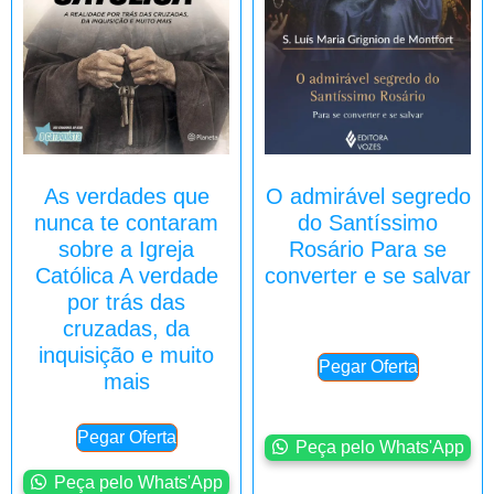
As verdades que
O admirável segredo
nunca te contaram
do Santíssimo
sobre a Igreja
Rosário Para se
Católica A verdade
converter e se salvar
por trás das
cruzadas, da
inquisição e muito
Pegar Oferta
mais
Pegar Oferta
Peça pelo Whats'App
Peça pelo Whats'App