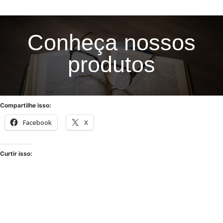
Visite nossa loja
Conheça nossos
produtos
LEIA UM LIVRO
ALIMENTE SUA ALMA
Compartilhe isso:
Facebook
X
Curtir isso: