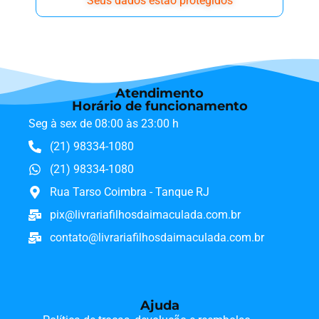
Seus dados estão protegidos
Atendimento
Horário de funcionamento
Seg à sex de 08:00 às 23:00 h
(21) 98334-1080
(21) 98334-1080
Rua Tarso Coimbra - Tanque RJ
pix@livrariafilhosdaimaculada.com.br
contato@livrariafilhosdaimaculada.com.br
Ajuda