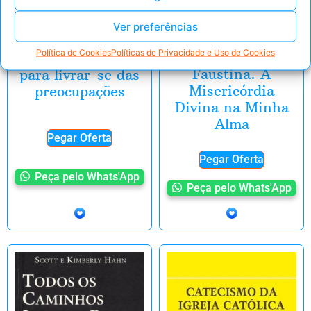
O fim da
Ver preferências
ansiedade: O
Política de Cookies
Políticas de Privacidade e Uso de Cookies
Diário de Santa
segredo bíblico
Faustina. A
para livrar-se das
Misericórdia
preocupações
Divina na Minha
Alma
Pegar Oferta
Pegar Oferta
Peça pelo Whats'App
Peça pelo Whats'App