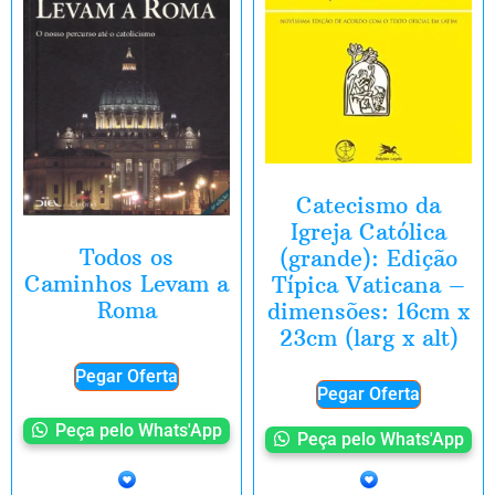
Catecismo da
Igreja Católica
Todos os
(grande): Edição
Caminhos Levam a
Típica Vaticana –
Roma
dimensões: 16cm x
23cm (larg x alt)
Pegar Oferta
Pegar Oferta
Peça pelo Whats'App
Peça pelo Whats'App