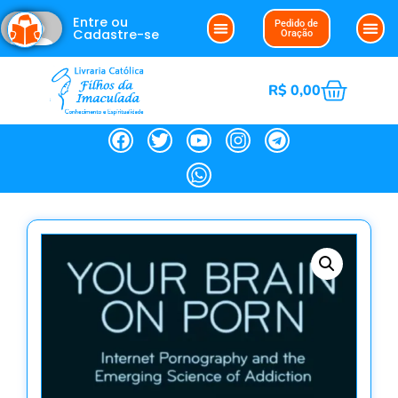
Entre ou
Pedido de
Cadastre-se
Oração
R$
0,00