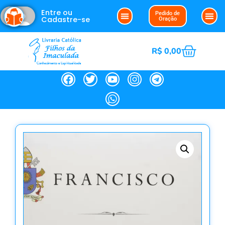
Entre ou
Pedido de
Cadastre-se
Oração
R$
0,00