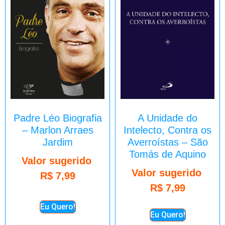
Padre Léo Biografia
A Unidade do
– Marlon Arraes
Intelecto, Contra os
Jardim
Averroístas – São
Tomás de Aquino
Valor sugerido
Valor sugerido
R$
7,99
R$
7,99
Eu Quero!
Eu Quero!