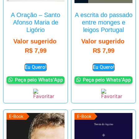
A Oração – Santo
A escrita do passado
Afonso Maria de
entre monges e
Ligório
leigos Portugal
Valor sugerido
Valor sugerido
R$
7,99
R$
7,99
Eu Quero!
Eu Quero!
Peça pelo Whats'App
Peça pelo Whats'App
E-Book
E-Book