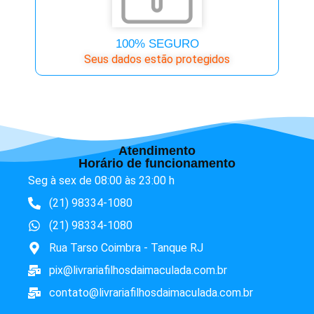
100% SEGURO
Seus dados estão protegidos
Atendimento
Horário de funcionamento
Seg à sex de 08:00 às 23:00 h
(21) 98334-1080
(21) 98334-1080
Rua Tarso Coimbra - Tanque RJ
pix@livrariafilhosdaimaculada.com.br
contato@livrariafilhosdaimaculada.com.br