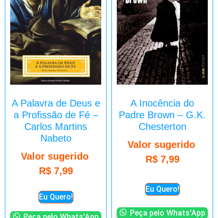
A Palavra de Deus e
A Inocência do
a Profissão de Fé –
Padre Brown – G.K.
Carlos Martins
Chesterton
Nabeto
Valor sugerido
Valor sugerido
R$
7,99
R$
7,99
Eu Quero!
Eu Quero!
Peça pelo Whats'App
Peça pelo Whats'App