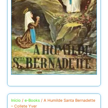
Início
/
e-Books
/ A Humilde Santa Bernadette
– Collete Yver