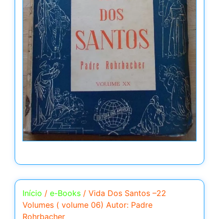
Início
/
e-Books
/ Vida Dos Santos –22
Volumes ( volume 06) Autor: Padre
Rohrbacher