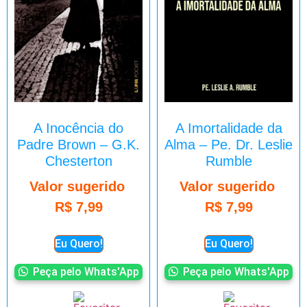
A Inocência do
A Imortalidade da
Padre Brown – G.K.
Alma – Pe. Dr. Leslie
Chesterton
Rumble
Valor sugerido
Valor sugerido
R$
7,99
R$
7,99
Eu Quero!
Eu Quero!
Peça pelo Whats'App
Peça pelo Whats'App