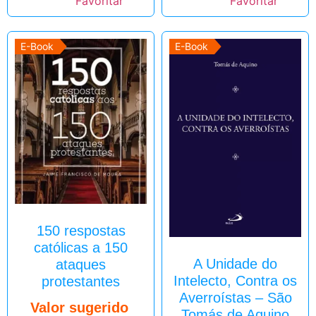
E-Book
E-Book
150 respostas
católicas a 150
A Unidade do
ataques
Intelecto, Contra os
protestantes
Averroístas – São
Valor sugerido
Tomás de Aquino