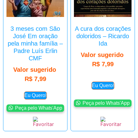
3 meses com São
A cura dos corações
José Em oração
doloridos – Ricardo
pela minha família –
Ida
Padre Luís Erlin
Valor sugerido
CMF
R$
7,99
Valor sugerido
R$
7,99
Eu Quero!
Eu Quero!
Peça pelo Whats'App
Peça pelo Whats'App