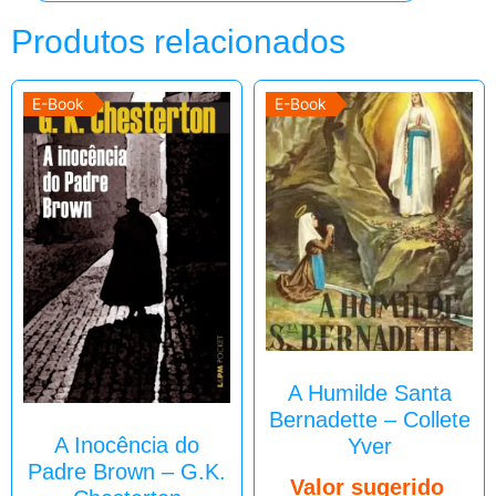
Produtos relacionados
E-Book
E-Book
A Humilde Santa
Bernadette – Collete
A Inocência do
Yver
Padre Brown – G.K.
Valor sugerido