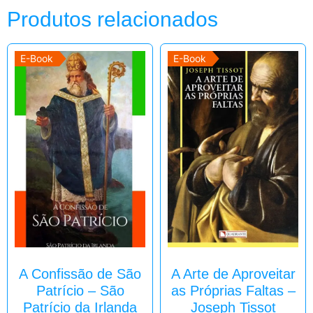
Produtos relacionados
E-Book
E-Book
A Confissão de São
A Arte de Aproveitar
Patrício – São
as Próprias Faltas –
Patrício da Irlanda
Joseph Tissot