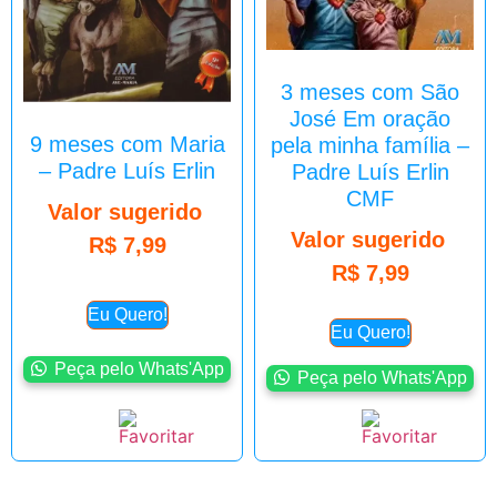
3 meses com São
José Em oração
9 meses com Maria
pela minha família –
– Padre Luís Erlin
Padre Luís Erlin
CMF
Valor sugerido
Valor sugerido
R$
7,99
R$
7,99
Eu Quero!
Eu Quero!
Peça pelo Whats'App
Peça pelo Whats'App