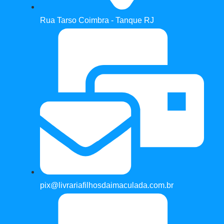
Rua Tarso Coimbra - Tanque RJ
pix@livrariafilhosdaimaculada.com.br