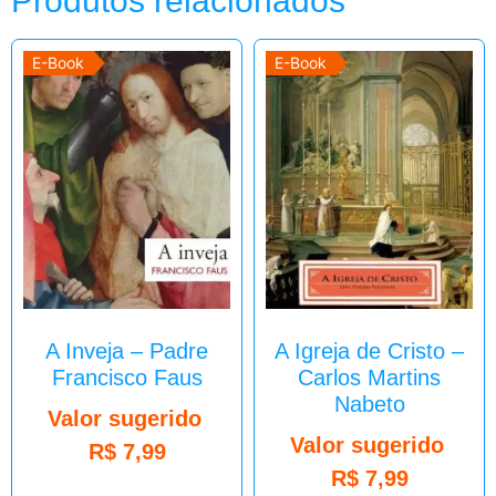
Produtos relacionados
E-Book
E-Book
A Inveja – Padre
A Igreja de Cristo –
Francisco Faus
Carlos Martins
Nabeto
Valor sugerido
Valor sugerido
R$
7,99
R$
7,99