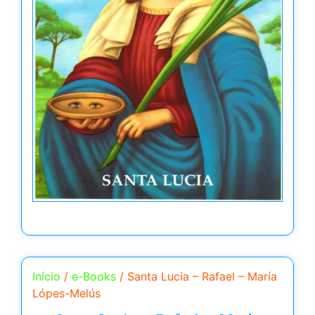
Início
/
e-Books
/ Santa Lucia – Rafael – María
Lópes-Melús