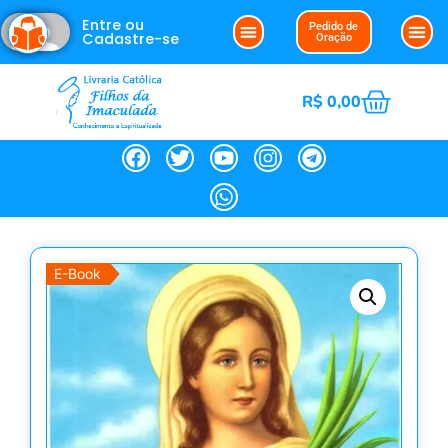
Entre ou
Pedido de
Cadastre-se
Oração
R$
0,00
E-Book