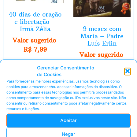
40 dias de oração
e libertação –
9 meses com
Irmã Zélia
Maria – Padre
Valor sugerido
Luís Erlin
R$
7,99
Valor sugerido
R$
7,99
Gerenciar Consentimento
Eu Quero!
de Cookies
Eu Quero!
Para fornecer as melhores experiências, usamos tecnologias como
cookies para armazenar e/ou acessar informações do dispositivo. O
Peça pelo Whats'App
consentimento para essas tecnologias nos permitirá processar dados
Peça pelo Whats'App
como comportamento de navegação ou IDs exclusivos neste site. Não
consentir ou retirar o consentimento pode afetar negativamente certos
recursos e funções.
Aceitar
E-Book
E-Book
Negar