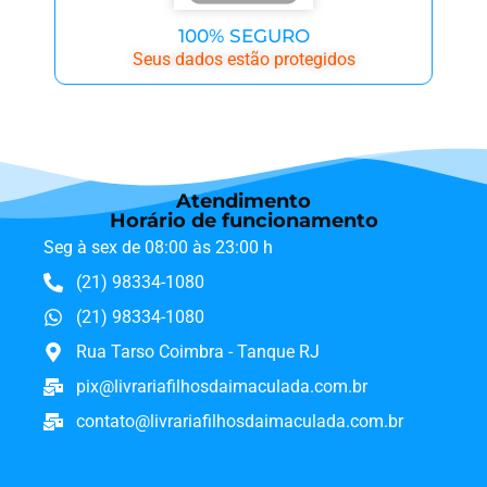
100% SEGURO
Seus dados estão protegidos
Atendimento
Horário de funcionamento
Seg à sex de 08:00 às 23:00 h
(21) 98334-1080
(21) 98334-1080
Rua Tarso Coimbra - Tanque RJ
pix@livrariafilhosdaimaculada.com.br
contato@livrariafilhosdaimaculada.com.br