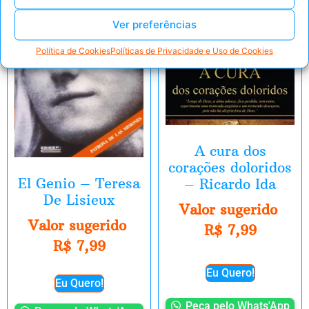
Ver preferências
Política de Cookies
Políticas de Privacidade e Uso de Cookies
A cura dos
corações doloridos
El Genio – Teresa
– Ricardo Ida
De Lisieux
Valor sugerido
Valor sugerido
R$
7,99
R$
7,99
Eu Quero!
Eu Quero!
Peça pelo Whats'App