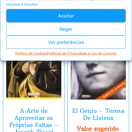
recursos e funções.
Aceitar
E-Book
E-Book
Negar
Ver preferências
Política de Cookies
Políticas de Privacidade e Uso de Cookies
A Arte de
El Genio – Teresa
Aproveitar as
De Lisieux
Próprias Faltas –
Valor sugerido
Joseph Tissot