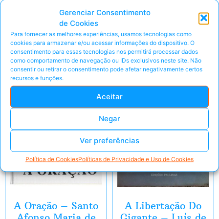
Gerenciar Consentimento
de Cookies
Produtos relacionados
Para fornecer as melhores experiências, usamos tecnologias como
cookies para armazenar e/ou acessar informações do dispositivo. O
consentimento para essas tecnologias nos permitirá processar dados
E-Book
E-Book
como comportamento de navegação ou IDs exclusivos neste site. Não
consentir ou retirar o consentimento pode afetar negativamente certos
recursos e funções.
Aceitar
Negar
Ver preferências
Política de Cookies
Políticas de Privacidade e Uso de Cookies
A Oração – Santo
A Libertação Do
Afonso Maria de
Gigante – Luís de