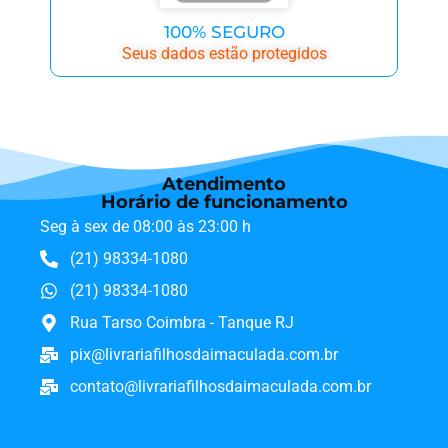
100% SEGURO
Seus dados estão protegidos
Atendimento
Horário de funcionamento
Seg à sex de 08:00 às 23:00 h
(21) 98334-1080
(21) 98334-1080
Rua Tarso Coimbra - Tanque RJ
pix@livrariafilhosdaimaculada.com.br
contato@livrariafilhosdaimaculada.com.br