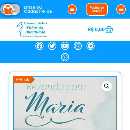
Entre ou
Pedido de
Cadastre-se
Oração
R$
0,00
E-Book