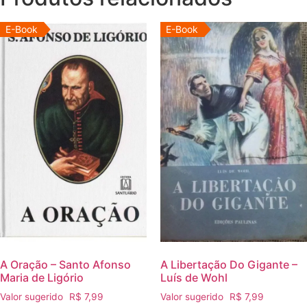
E-Book
E-Book
A Oração – Santo Afonso
A Libertação Do Gigante –
Maria de Ligório
Luís de Wohl
Valor sugerido
R$
7,99
Valor sugerido
R$
7,99