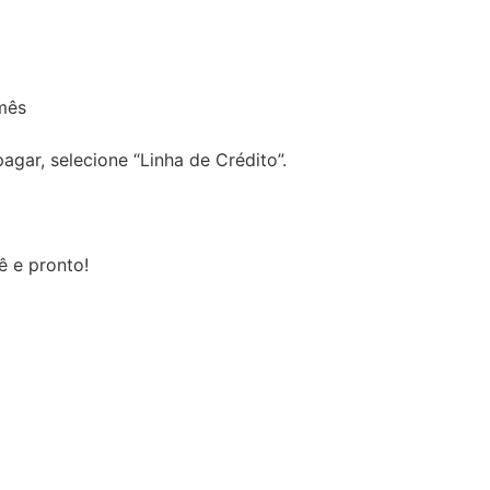
mês
gar, selecione “Linha de Crédito”.
ê e pronto!