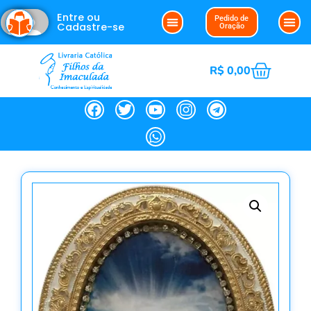
Entre ou
Pedido de
Cadastre-se
Oração
R$
0,00