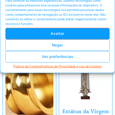
PRATA;
Para fornecer as melhores experiências, usamos tecnologias como
cookies para armazenar e/ou acessar informações do dispositivo. O
TAMANHO 40CM
consentimento para essas tecnologias nos permitirá processar dados
como comportamento de navegação ou IDs exclusivos neste site. Não
consentir ou retirar o consentimento pode afetar negativamente certos
Pegar Oferta
Peça pelo Whats'App
recursos e funções.
Peça pelo Whats'App
Aceitar
Negar
Ver preferências
Política de Cookies
Políticas de Privacidade e Uso de Cookies
Estátua da Virgem