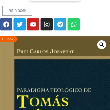
R$
0,00
E-Book