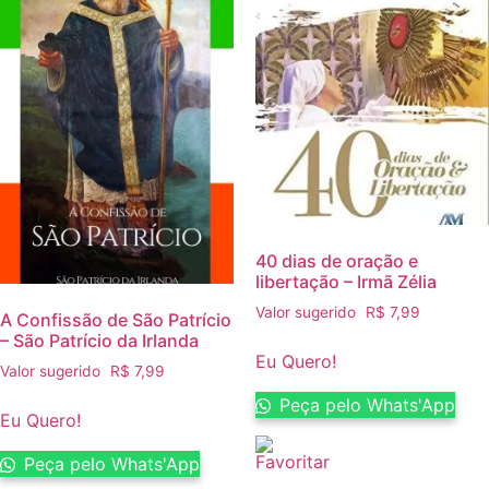
40 dias de oração e
libertação – Irmã Zélia
Valor sugerido
R$
7,99
A Confissão de São Patrício
– São Patrício da Irlanda
Eu Quero!
Valor sugerido
R$
7,99
Peça pelo Whats'App
Eu Quero!
Peça pelo Whats'App