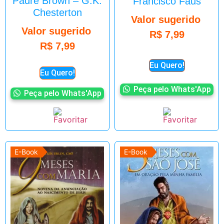
Padre Brown – G.K.
Francisco Faus
Chesterton
Valor sugerido
Valor sugerido
R$
7,99
R$
7,99
Eu Quero!
Eu Quero!
Peça pelo Whats'App
Peça pelo Whats'App
E-Book
E-Book