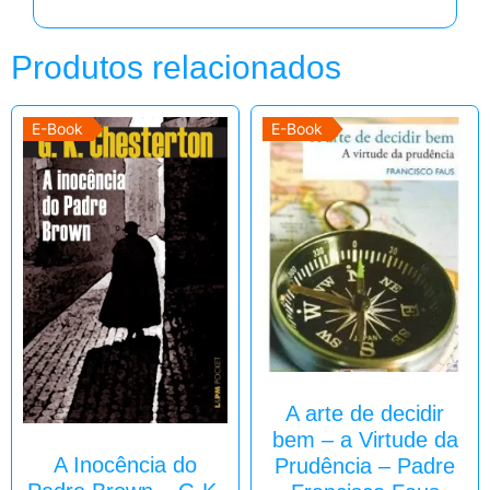
Produtos relacionados
E-Book
E-Book
A arte de decidir
bem – a Virtude da
A Inocência do
Prudência – Padre