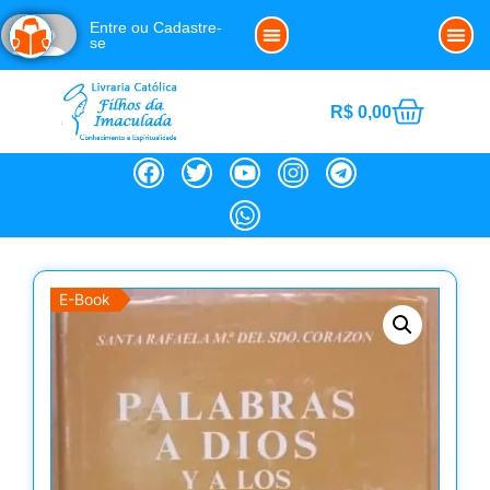
Entre ou Cadastre-
se
Clube da Imaculada
Política de Cookies (BR)
Noss
R$
0,00
E-Book