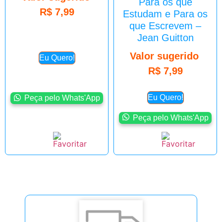
Para os que
R$
7,99
Estudam e Para os
que Escrevem –
Jean Guitton
Valor sugerido
Eu Quero!
R$
7,99
Eu Quero!
Peça pelo Whats'App
Peça pelo Whats'App