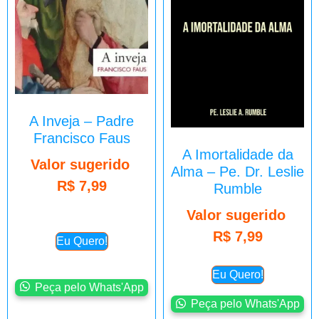
A Inveja – Padre
Francisco Faus
A Imortalidade da
Valor sugerido
Alma – Pe. Dr. Leslie
R$
7,99
Rumble
Valor sugerido
R$
7,99
Eu Quero!
Eu Quero!
Peça pelo Whats'App
Peça pelo Whats'App