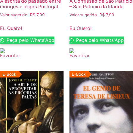
A escrita do passado entre
A Confissão de São Patrício
monges e leigos Portugal
– São Patrício da Irlanda
Valor sugerido
R$
7,99
Valor sugerido
R$
7,99
Eu Quero!
Eu Quero!
Peça pelo Whats'App
Peça pelo Whats'App
E-Book
E-Book