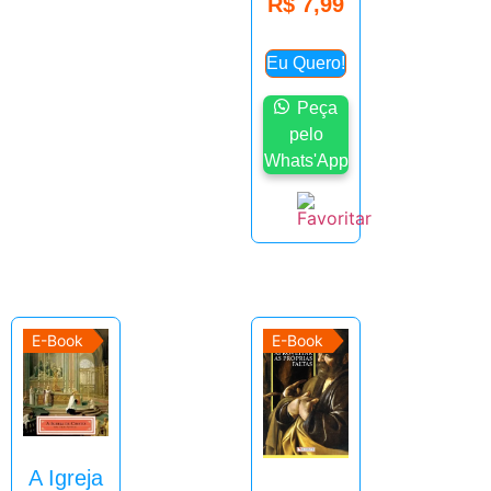
R$
7,99
Eu Quero!
Peça
pelo
Whats'App
E-Book
E-Book
A Igreja