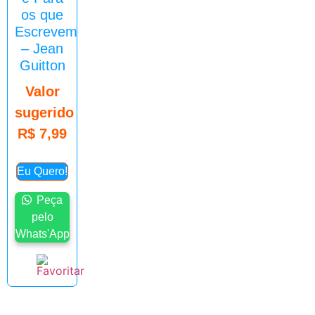
os que
Escrevem
– Jean
Guitton
Valor
sugerido
R$
7,99
Eu Quero!
Peça
pelo
Whats'App