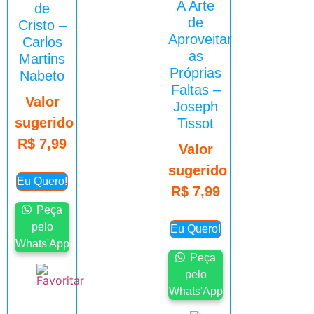
A Arte
de
de
Cristo –
Aproveitar
Carlos
as
Martins
Próprias
Nabeto
Faltas –
Valor
Joseph
sugerido
Tissot
R$
7,99
Valor
sugerido
Eu Quero!
R$
7,99
Peça
pelo
Eu Quero!
Whats'App
Peça
pelo
Whats'App