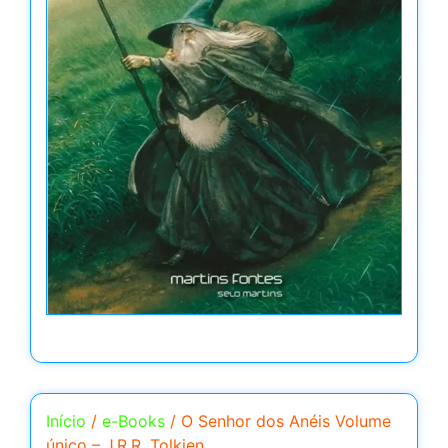
Início
/
e-Books
/ O Senhor dos Anéis Volume
único – J.R.R. Tolkien