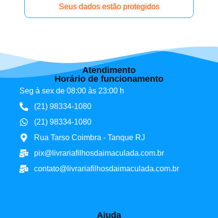
Seus dados estão protegidos
Atendimento
Horário de funcionamento
Seg à sex de 08:00 às 23:00 h
(21) 98334-1080
(21) 98334-1080
Rua Tarso Coimbra - Tanque RJ
pix@livrariafilhosdaimaculada.com.br
contato@livrariafilhosdaimaculada.com.br
Ajuda