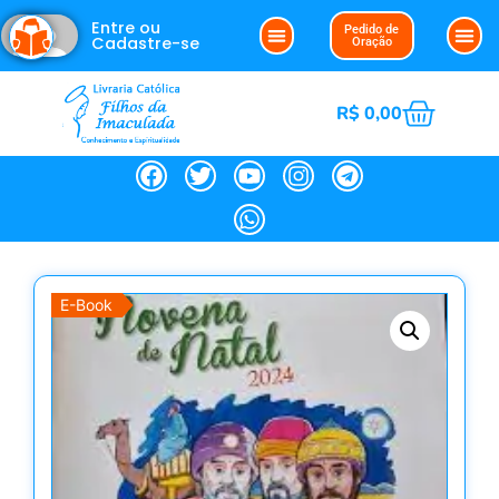
Entre ou
Pedido de
Cadastre-se
Oração
R$
0,00
E-Book