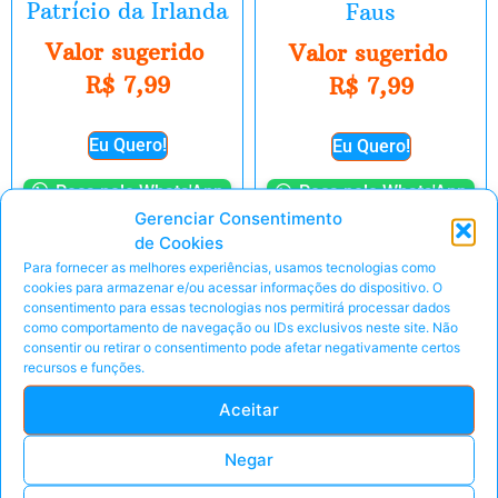
Patrício da Irlanda
Faus
Valor sugerido
Valor sugerido
R$
7,99
R$
7,99
Eu Quero!
Eu Quero!
Peça pelo Whats'App
Peça pelo Whats'App
Gerenciar Consentimento
de Cookies
Para fornecer as melhores experiências, usamos tecnologias como
cookies para armazenar e/ou acessar informações do dispositivo. O
E-Book
E-Book
consentimento para essas tecnologias nos permitirá processar dados
como comportamento de navegação ou IDs exclusivos neste site. Não
consentir ou retirar o consentimento pode afetar negativamente certos
recursos e funções.
Aceitar
Negar