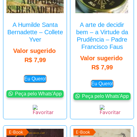
A Humilde Santa
A arte de decidir
Bernadette – Collete
bem – a Virtude da
Yver
Prudência – Padre
Francisco Faus
Valor sugerido
Valor sugerido
R$
7,99
R$
7,99
Eu Quero!
Eu Quero!
Peça pelo Whats'App
Peça pelo Whats'App
E-Book
E-Book