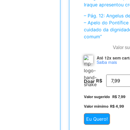
Iraque apresentou cr
– Pág. 12: Angelus 
– Apelo do Pontífice
cuidado da dignidad
comum”
Valor s
Até 12x sem car
Saiba mais
R$
Doar
Valor sugerido
R$
7,99
Valor mímimo
R$
4,99
Eu Quero!