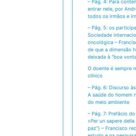
– Pág. 4: Para conte
entrar nele, por And
todos os irmãos e irm
– Pág. 5: os partici
Sociedade internacio
oncológica – Franci
de que a dimensão h
deixada à “boa vont
O doente é sempre m
clínico
– Pág. 6: Discurso à
A saúde do homem nã
do meio ambiente
– Pág. 7: Prefácio do
«Per un sapere della
paz”) – Francisco re
estudo e na pesquis