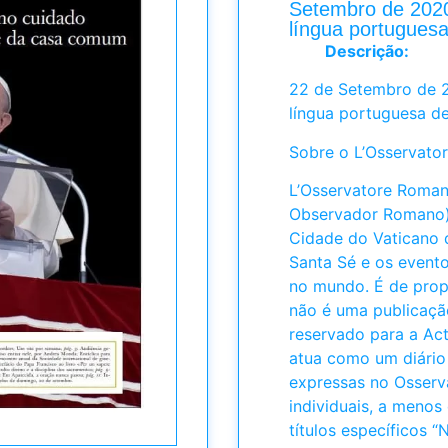
Setembro de 202
língua portugues
Descrição:
22 de Setembro de 
língua portuguesa d
Sobre o L’Osservat
L’Osservatore Roma
Observador Romano) 
Cidade do Vaticano q
Santa Sé e os evento
no mundo. É de prop
não é uma publicação
reservado para a Act
atua como um diário 
expressas no Osserv
individuais, a meno
títulos específicos “