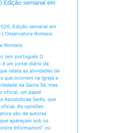
0 Edição semanal em
a
2020, Edição semanal em
e L’Osservatore Romano
ore Romano
no (em português O
é um jornal diário da
ue relata as atividades da
s que ocorrem na Igreja e
riedade da Santa Sé, mas
 oficial, um papel
a Apostolicae Sedis, que
oficial. As opiniões
atore são de autores
s que apareçam sob os
Nostre Informazioni” ou