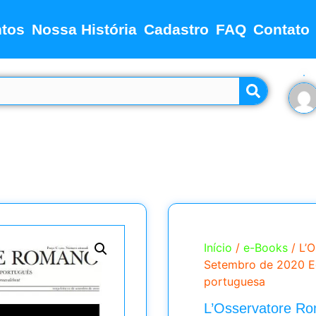
tos
Nossa História
Cadastro
FAQ
Contato
Início
/
e-Books
/ L’
Setembro de 2020 E
portuguesa
L’Osservatore Ro