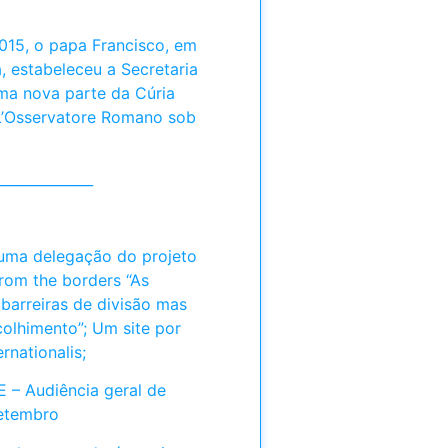
015, o papa Francisco, em
, estabeleceu a Secretaria
a nova parte da Cúria
 L’Osservatore Romano sob
______________
 uma delegação do projeto
rom the borders “As
 barreiras de divisão mas
colhimento”; Um site por
rnationalis;
 – Audiência geral de
setembro