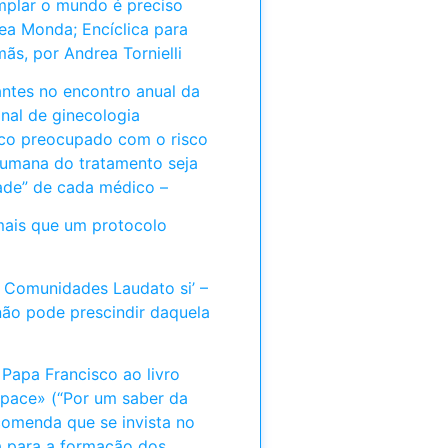
mplar o mundo é preciso
rea Monda; Encíclica para
ãs, por Andrea Tornielli
pantes no encontro anual da
nal de ginecologia
sco preocupado com o risco
umana do tratamento seja
ade” de cada médico –
ais que um protocolo
s Comunidades Laudato si’ –
o pode prescindir daquela
 Papa Francisco ao livro
 pace» (“Por um saber da
comenda que se invista no
a para a formação dos