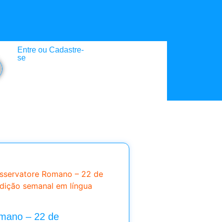
Entre ou Cadastre-
se
Osservatore Romano – 22 de
dição semanal em língua
mano – 22 de