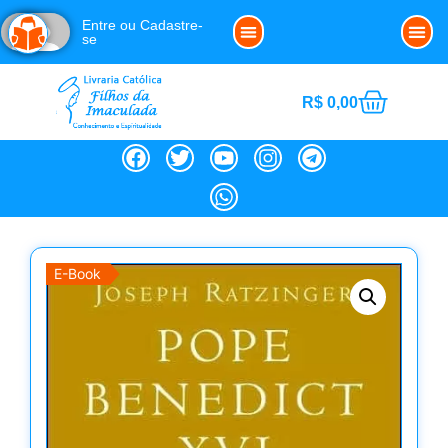
Entre ou Cadastre-
se
Clube da Imaculada
Política de Cookies (BR)
Noss
R$
0,00
E-Book