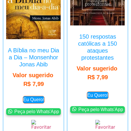
150 respostas
católicas a 150
A Bíblia no meu Dia
ataques
a Dia – Monsenhor
protestantes
Jonas Abib
Valor sugerido
Valor sugerido
R$
7,99
R$
7,99
Eu Quero!
Eu Quero!
Peça pelo Whats'App
Peça pelo Whats'App