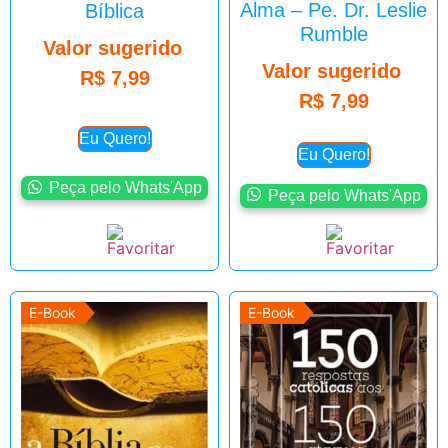
Alma – Pe. Dr. Leslie
Bíblica
Rumble
Valor sugerido
Valor sugerido
R$
7,99
R$
7,99
Eu Quero!
Eu Quero!
Peça pelo Whats'App
Peça pelo Whats'App
E-Book
E-Book