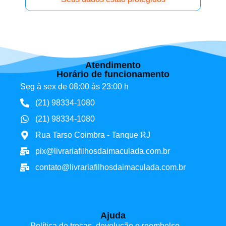
Atendimento
Horário de funcionamento
Seg à sex de 08:00 às 23:00 h
(21) 98334-1080
(21) 98334-1080
Rua Tarso Coimbra - Tanque RJ
pix@livrariafilhosdaimaculada.com.br
contato@livrariafilhosdaimaculada.com.br
Ajuda
Política de trocas, devolução e reembolso