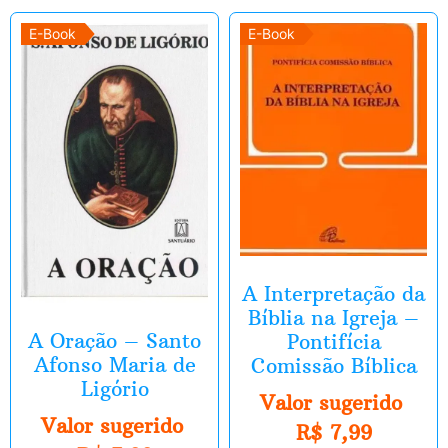
E-Book
E-Book
A Interpretação da
Bíblia na Igreja –
A Oração – Santo
Pontifícia
Afonso Maria de
Comissão Bíblica
Ligório
Valor sugerido
Valor sugerido
R$
7,99