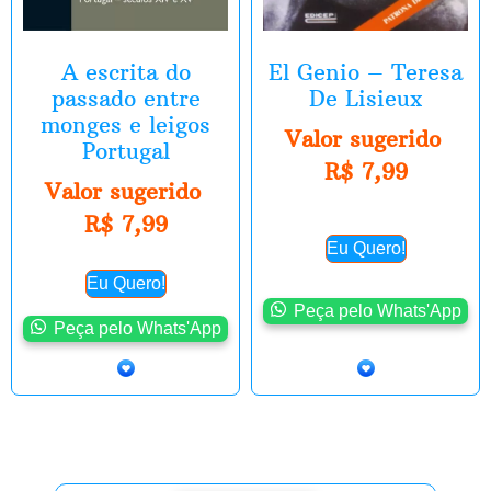
A escrita do
El Genio – Teresa
passado entre
De Lisieux
monges e leigos
Valor sugerido
Portugal
R$
7,99
Valor sugerido
R$
7,99
Eu Quero!
Eu Quero!
Peça pelo Whats'App
Peça pelo Whats'App