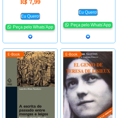
R$
7,99
Eu Quero!
Eu Quero!
Peça pelo Whats'App
Peça pelo Whats'App
E-Book
E-Book