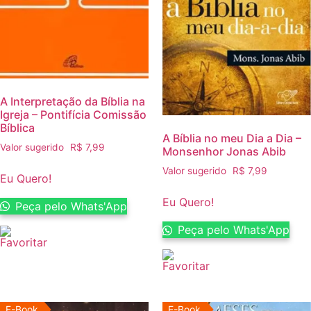
A Interpretação da Bíblia na
Igreja – Pontifícia Comissão
Bíblica
A Bíblia no meu Dia a Dia –
Valor sugerido
R$
7,99
Monsenhor Jonas Abib
Valor sugerido
R$
7,99
Eu Quero!
Eu Quero!
Peça pelo Whats'App
Peça pelo Whats'App
E-Book
E-Book