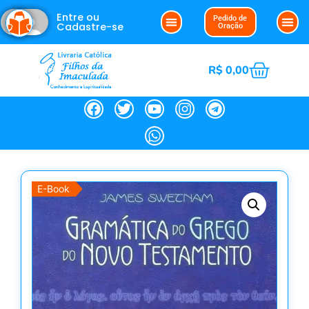
Entre ou
Pedido de
Cadastre-se
Oração
R$
0,00
E-Book