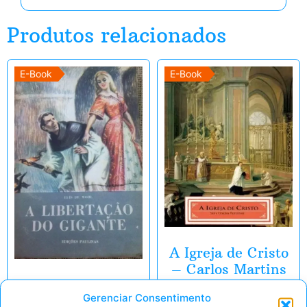
Produtos relacionados
E-Book
E-Book
A Igreja de Cristo
– Carlos Martins
A Libertação Do
Nabeto
Gerenciar Consentimento
Gigante – Luís de