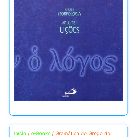
Início
/
e-Books
/ Gramática do Grego do