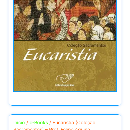
Início
/
e-Books
/ Eucaristia (Coleção
Sacramentos) – Prof. Felipe Aquino