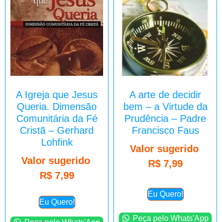
A Igreja que Jesus
A arte de decidir
Queria. Dimensão
bem – a Virtude da
Comunitária da Fé
Prudência – Padre
Cristã – Gerhard
Francisco Faus
Lohfink
Valor sugerido
Valor sugerido
R$
7,99
R$
7,99
Eu Quero!
Eu Quero!
Peça pelo Whats'App