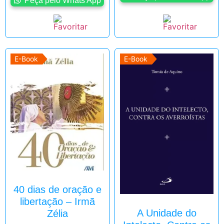
Peça pelo Whats'App
E-Book
E-Book
40 dias de oração e
libertação – Irmã
A Unidade do
Zélia