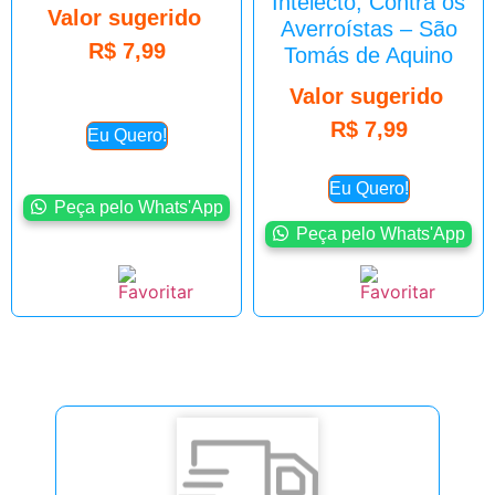
Intelecto, Contra os
Valor sugerido
Averroístas – São
R$
7,99
Tomás de Aquino
Valor sugerido
R$
7,99
Eu Quero!
Eu Quero!
Peça pelo Whats'App
Peça pelo Whats'App