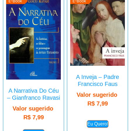
E-Book
E-Book
A Inveja – Padre
Francisco Faus
A Narrativa Do Céu
Valor sugerido
– Gianfranco Ravasi
R$
7,99
Valor sugerido
R$
7,99
Eu Quero!