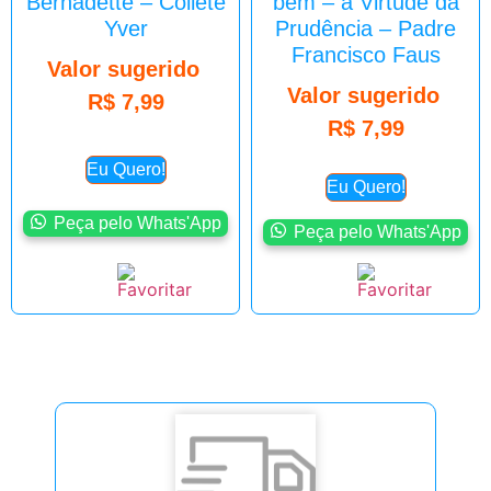
Bernadette – Collete
bem – a Virtude da
Yver
Prudência – Padre
Francisco Faus
Valor sugerido
Valor sugerido
R$
7,99
R$
7,99
Eu Quero!
Eu Quero!
Peça pelo Whats'App
Peça pelo Whats'App