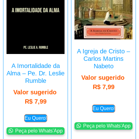
A Igreja de Cristo –
Carlos Martins
A Imortalidade da
Nabeto
Alma – Pe. Dr. Leslie
Valor sugerido
Rumble
R$
7,99
Valor sugerido
R$
7,99
Eu Quero!
Eu Quero!
Peça pelo Whats'App
Peça pelo Whats'App