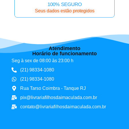
100% SEGURO
Seus dados estão protegidos
Atendimento
Horário de funcionamento
Seg à sex de 08:00 às 23:00 h
(21) 98334-1080
(21) 98334-1080
Rua Tarso Coimbra - Tanque RJ
pix@livrariafilhosdaimaculada.com.br
contato@livrariafilhosdaimaculada.com.br