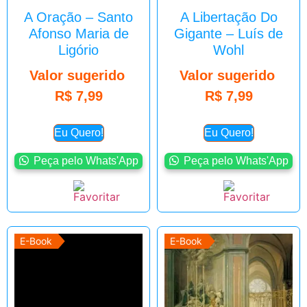
A Oração – Santo
A Libertação Do
Afonso Maria de
Gigante – Luís de
Ligório
Wohl
Valor sugerido
Valor sugerido
R$
7,99
R$
7,99
Eu Quero!
Eu Quero!
Peça pelo Whats'App
Peça pelo Whats'App
E-Book
E-Book