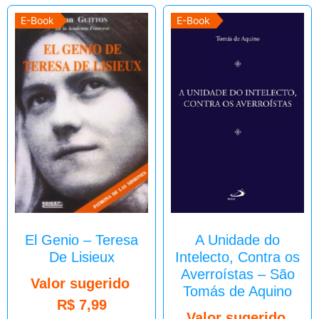
E-Book
E-Book
El Genio – Teresa
A Unidade do
De Lisieux
Intelecto, Contra os
Averroístas – São
Valor sugerido
Tomás de Aquino
R$
7,99
Valor sugerido