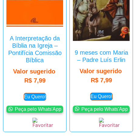
A Interpretação da
Bíblia na Igreja –
9 meses com Maria
Pontifícia Comissão
– Padre Luís Erlin
Bíblica
Valor sugerido
Valor sugerido
R$
7,99
R$
7,99
Eu Quero!
Eu Quero!
Peça pelo Whats'App
Peça pelo Whats'App