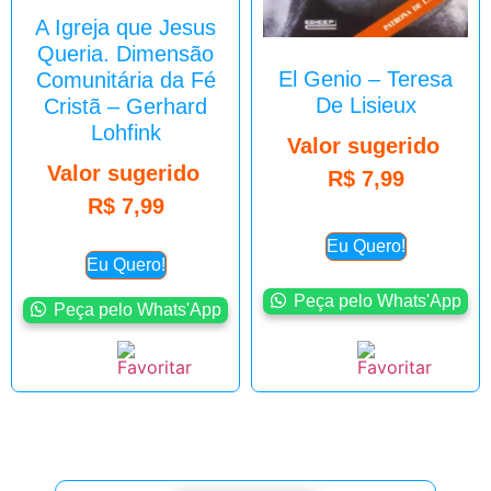
A Igreja que Jesus
Queria. Dimensão
El Genio – Teresa
Comunitária da Fé
De Lisieux
Cristã – Gerhard
Lohfink
Valor sugerido
Valor sugerido
R$
7,99
R$
7,99
Eu Quero!
Eu Quero!
Peça pelo Whats'App
Peça pelo Whats'App