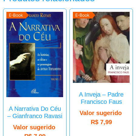
E-Book
E-Book
A Inveja – Padre
Francisco Faus
A Narrativa Do Céu
Valor sugerido
– Gianfranco Ravasi
R$
7,99
Valor sugerido