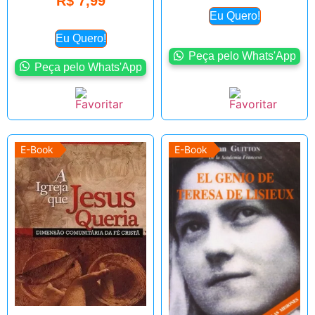
R$
7,99
Eu Quero!
Eu Quero!
Peça pelo Whats'App
Peça pelo Whats'App
E-Book
E-Book