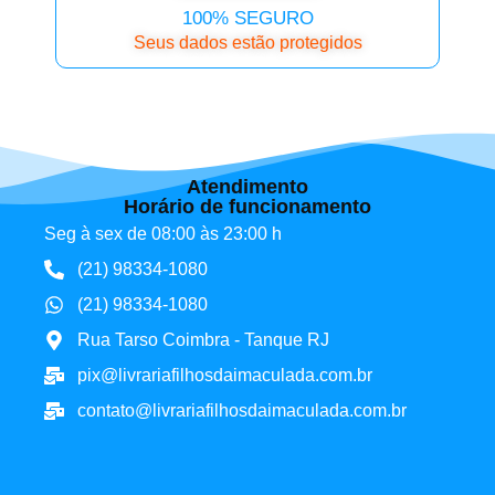
100% SEGURO
Seus dados estão protegidos
Atendimento
Horário de funcionamento
Seg à sex de 08:00 às 23:00 h
(21) 98334-1080
(21) 98334-1080
Rua Tarso Coimbra - Tanque RJ
pix@livrariafilhosdaimaculada.com.br
contato@livrariafilhosdaimaculada.com.br