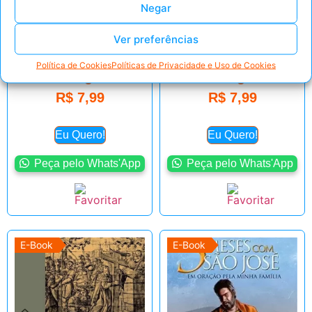
Negar
A Oração – Santo
A Imortalidade da
Afonso Maria de
Alma – Pe. Dr. Leslie
Ver preferências
Ligório
Rumble
Política de Cookies
Políticas de Privacidade e Uso de Cookies
Valor sugerido
Valor sugerido
R$
7,99
R$
7,99
Eu Quero!
Eu Quero!
Peça pelo Whats'App
Peça pelo Whats'App
E-Book
E-Book