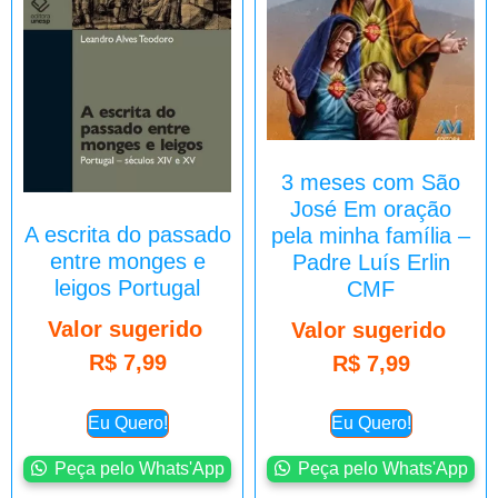
3 meses com São
José Em oração
A escrita do passado
pela minha família –
entre monges e
Padre Luís Erlin
leigos Portugal
CMF
Valor sugerido
Valor sugerido
R$
7,99
R$
7,99
Eu Quero!
Eu Quero!
Peça pelo Whats'App
Peça pelo Whats'App