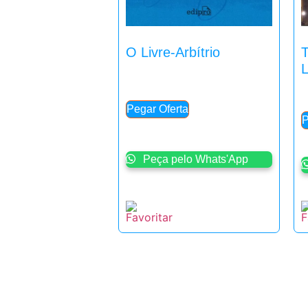
O Livre-Arbítrio
Pegar Oferta
P
Peça pelo Whats'App