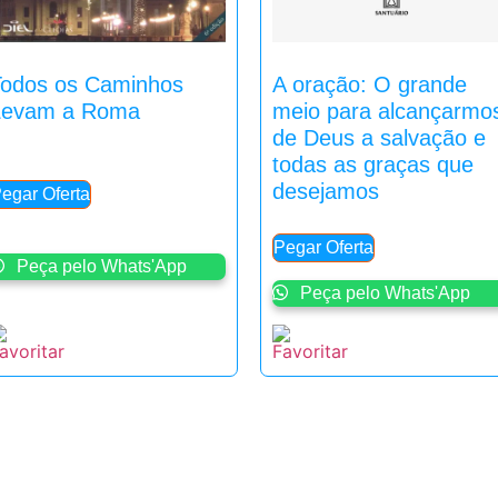
Todos os Caminhos
A oração: O grande
Levam a Roma
meio para alcançarmo
de Deus a salvação e
todas as graças que
desejamos
egar Oferta
Pegar Oferta
Peça pelo Whats'App
Peça pelo Whats'App