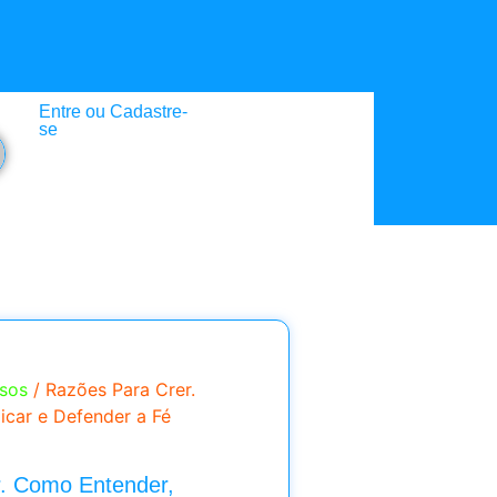
Entre ou Cadastre-
se
ssos
/ Razões Para Crer.
icar e Defender a Fé
. Como Entender,