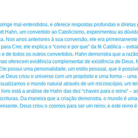
corrige mal-entendidos, e oferece respostas profundas e direta
Scott Hahn, um convertido ao Catolicismo, experimentou as dúv
ja. Nos anos anteriores à sua conversão, ele era primeirament
para Crer, ele explica o “como e por que” da fé Católica – extra
 e de todos os outros convertidos. Hahn demonstra que a razão
mas oferecem evidência complementar de existência de Deus. M
Ele possui uma personalidade, um estilo pessoal, que é possíve
que Deus criou o universo com um propósito e uma forma – uma
 visualizamos o mundo natural através de um microscópio, um te
livro está a análise de Hahn das dez “chaves para o reino” – as 
scrituras. Da maneira que a criação demonstra, o mundo é uma
presente. Deus criou o cosmos para ser um reino, e este reino é 