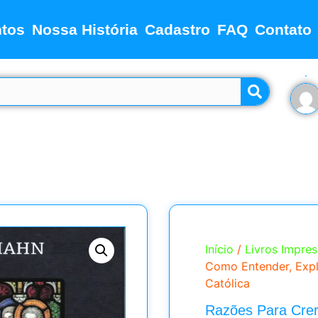
tos
Nossa História
Cadastro
FAQ
Contato
Início
/
Livros Impre
Como Entender, Expl
Católica
Razões Para Crer