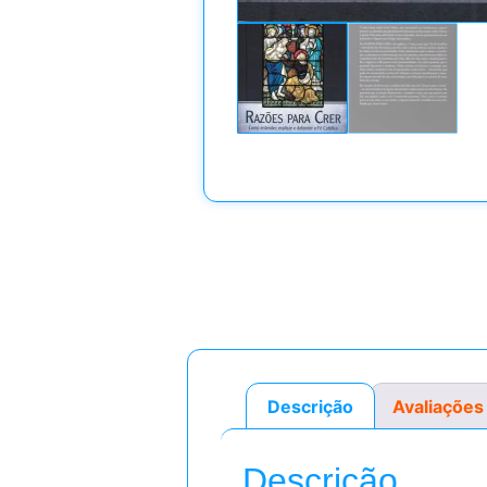
Descrição
Avaliações
Descrição