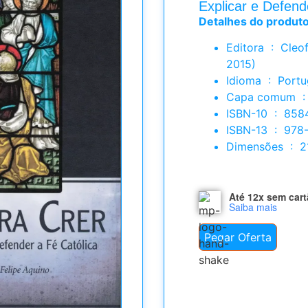
Explicar e Defend
Detalhes do produt
Editora ‏ : ‎ Cleofas; 1ª edição (1 janeiro
2015)
Idioma ‏ : ‎ P
Cap
ISBN-10 ‏ :
ISBN-13 ‏
Dimens
Até 12x sem car
Saiba mais
Pegar Oferta