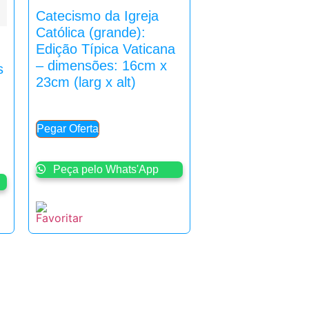
Catecismo da Igreja
Católica (grande):
Edição Típica Vaticana
– dimensões: 16cm x
s
23cm (larg x alt)
Pegar Oferta
Peça pelo Whats'App