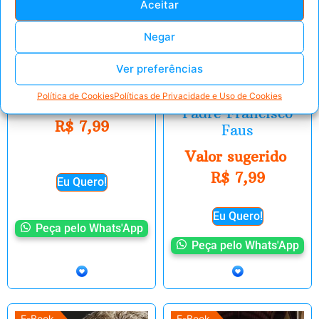
Aceitar
Negar
A Inveja – Padre
A arte de decidir
Ver preferências
Francisco Faus
bem – a Virtude
da Prudência –
Política de Cookies
Políticas de Privacidade e Uso de Cookies
Valor sugerido
Padre Francisco
R$
7,99
Faus
Valor sugerido
R$
7,99
Eu Quero!
Eu Quero!
Peça pelo Whats'App
Peça pelo Whats'App
E-Book
E-Book