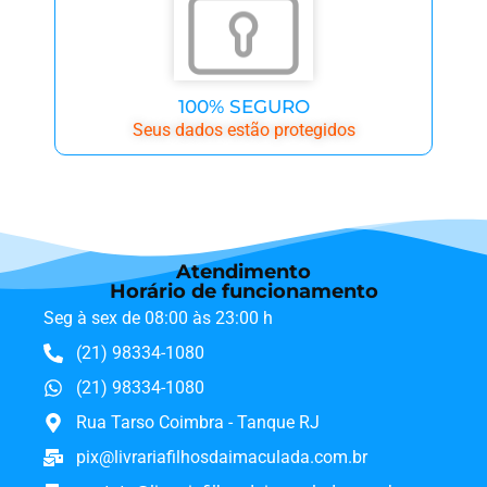
100% SEGURO
Seus dados estão protegidos
Atendimento
Horário de funcionamento
Seg à sex de 08:00 às 23:00 h
(21) 98334-1080
(21) 98334-1080
Rua Tarso Coimbra - Tanque RJ
pix@livrariafilhosdaimaculada.com.br