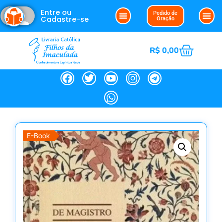
Entre ou
Pedido de
Cadastre-se
Oração
R$
0,00
E-Book