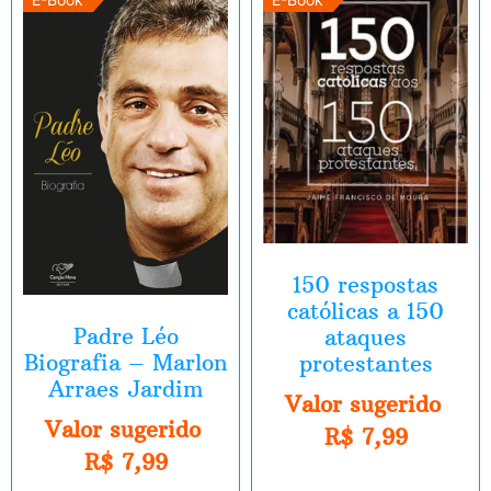
150 respostas
católicas a 150
Padre Léo
ataques
Biografia – Marlon
protestantes
Arraes Jardim
Valor sugerido
Valor sugerido
R$
7,99
R$
7,99