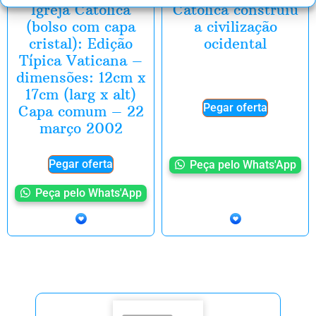
Igreja Católica
Católica construiu
(bolso com capa
a civilização
cristal): Edição
ocidental
Típica Vaticana –
dimensões: 12cm x
17cm (larg x alt)
Pegar oferta
Capa comum – 22
março 2002
Pegar oferta
Peça pelo Whats'App
Peça pelo Whats'App