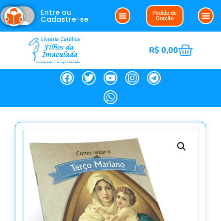
Entre ou
Pedido de
Cadastre-se
Oração
R$
0,00