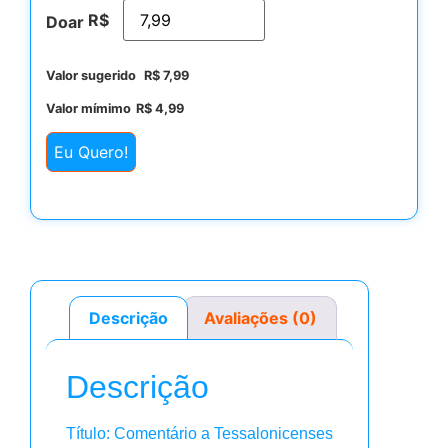
R$
Doar
Valor sugerido
R$
7,99
Valor mímimo
R$
4,99
Eu Quero!
Descrição
Avaliações (0)
Descrição
Título: Comentário a Tessalonicenses