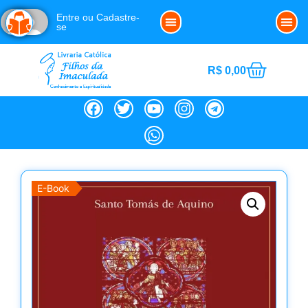
Entre ou Cadastre-
se
Clube da Imaculada
Política de Cookies (BR)
Noss
R$
0,00
E-Book