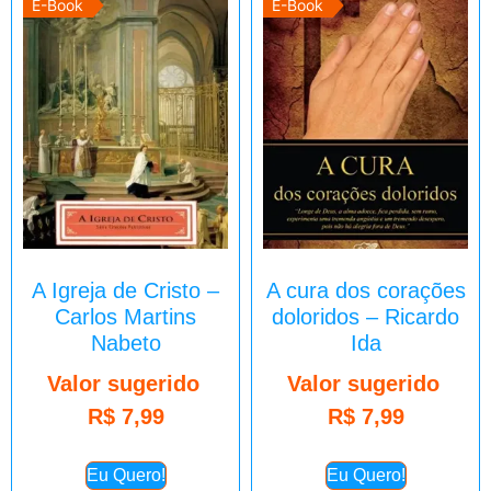
E-Book
E-Book
A Igreja de Cristo –
A cura dos corações
Carlos Martins
doloridos – Ricardo
Nabeto
Ida
Valor sugerido
Valor sugerido
R$
7,99
R$
7,99
Eu Quero!
Eu Quero!