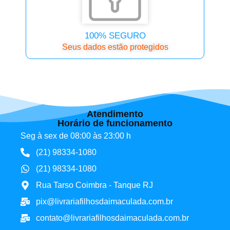
100% SEGURO
Seus dados estão protegidos
Atendimento
Horário de funcionamento
Seg à sex de 08:00 às 23:00 h
(21) 98334-1080
(21) 98334-1080
Rua Tarso Coimbra - Tanque RJ
pix@livrariafilhosdaimaculada.com.br
contato@livrariafilhosdaimaculada.com.br