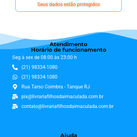
Seus dados estão protegidos
Atendimento
Horário de funcionamento
Seg à sex de 08:00 às 23:00 h
(21) 98334-1080
(21) 98334-1080
Rua Tarso Coimbra - Tanque RJ
pix@livrariafilhosdaimaculada.com.br
contato@livrariafilhosdaimaculada.com.br
Ajuda