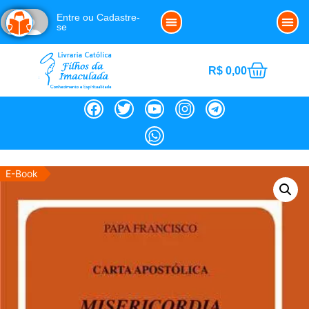
Entre ou Cadastre-
se
Clube da Imaculada
Política de Cookies (BR)
Noss
R$
0,00
E-Book