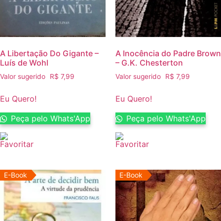
A Libertação Do Gigante –
A Inocência do Padre Brown
Luís de Wohl
– G.K. Chesterton
Valor sugerido
R$
7,99
Valor sugerido
R$
7,99
Eu Quero!
Eu Quero!
Peça pelo Whats'App
Peça pelo Whats'App
E-Book
E-Book