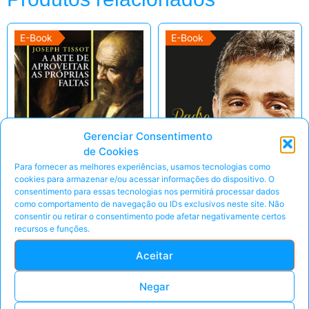
E-Book
E-Book
Gerenciar Consentimento
de Cookies
Para fornecer as melhores experiências, usamos tecnologias como
cookies para armazenar e/ou acessar informações do dispositivo. O
consentimento para essas tecnologias nos permitirá processar dados
como comportamento de navegação ou IDs exclusivos neste site. Não
consentir ou retirar o consentimento pode afetar negativamente certos
recursos e funções.
A Arte de Aproveitar
Padre Léo Biografia
Aceitar
as Próprias Faltas –
– Marlon Arraes
Joseph Tissot
Jardim
Negar
Valor sugerido
Valor sugerido