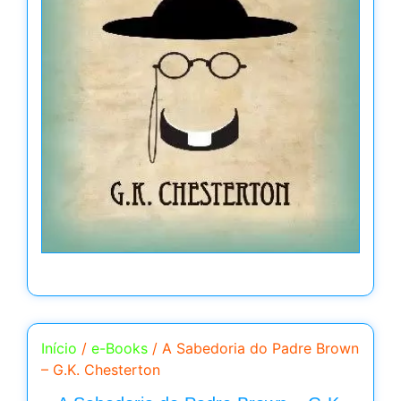
Início
/
e-Books
/ A Sabedoria do Padre Brown
– G.K. Chesterton