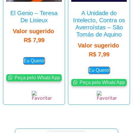
El Genio – Teresa
A Unidade do
De Lisieux
Intelecto, Contra os
Averroístas – São
Valor sugerido
Tomás de Aquino
R$
7,99
Valor sugerido
R$
7,99
Eu Quero!
Eu Quero!
Peça pelo Whats'App
Peça pelo Whats'App