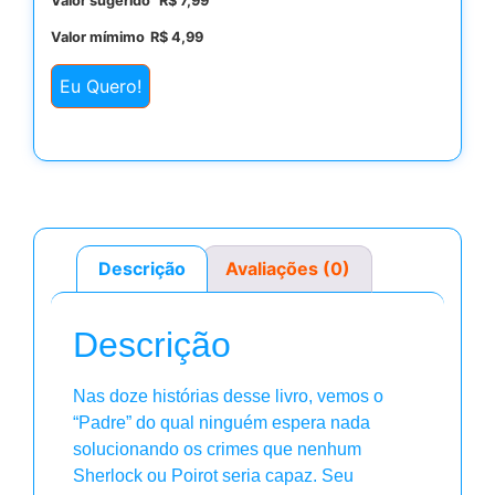
Valor sugerido
R$
7,99
Valor mímimo
R$
4,99
Eu Quero!
Descrição
Avaliações (0)
Descrição
Nas doze histórias desse livro, vemos o
“Padre” do qual ninguém espera nada
solucionando os crimes que nenhum
Sherlock ou Poirot seria capaz. Seu