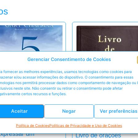
os
Gerenciar Consentimento de Cookies
a fornecer as melhores experiências, usamos tecnologias como cookies para
azenar e/ou acessar informações do dispositivo. O consentimento para essas
cnologias nos permitirá processar dados como comportamento de navegação ou 
lusivos neste site. Não consentir ou retirar o consentimento pode afetar
ativamente certos recursos e funções.
Aceitar
Negar
Ver preferências
s cinco linguagens do
mor – 3ª edição Como
Política de Cookies
Políticas de Privacidade e Uso de Cookies
expressar um
Livro de orações