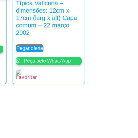
Típica Vaticana –
dimensões: 12cm x
17cm (larg x alt) Capa
comum – 22 março
2002
Pegar oferta
Peça pelo Whats'App