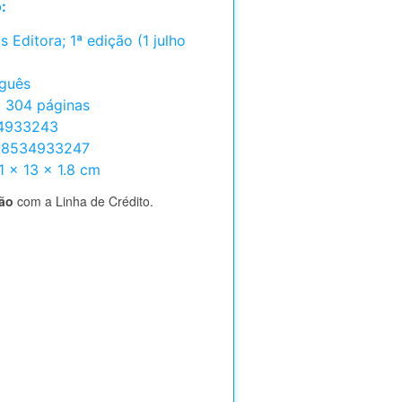
:
ortuguês
a comum ‏ : ‎ 304 páginas
: ‎ 8534933243
 : ‎ 978-8534933247
es ‏ : ‎ 21 x 13 x 1.8 cm
tão
com a Linha de Crédito.