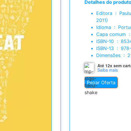
Detalhes do produto
Editora ‏ : ‎ Paulus Editora; 1ª edição (1 julho
2011)
Idioma ‏ : ‎ P
Cap
ISBN-10 ‏ 
ISBN-13 ‏
Dimensõ
Até 12x sem car
Saiba mais
Pegar Oferta