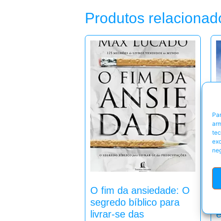
Produtos relacionad
Par
arm
te
exc
neg
O fim da ansiedade: O
A
segredo bíblico para
a
livrar-se das