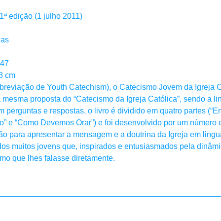
itora; 1ª edição (1 julho 2011)
ginas
3247
x 1.8 cm
eviação de Youth Catechism), o Catecismo Jovem da Igreja C
m a mesma proposta do “Catecismo da Igreja Católica”, sendo a l
em perguntas e respostas, o livro é dividido em quatro partes 
o” e “Como Devemos Orar”) e foi desenvolvido por um número 
gião para apresentar a mensagem e a doutrina da Igreja em ling
dos muitos jovens que, inspirados e entusiasmados pela dinâm
mo que lhes falasse diretamente.