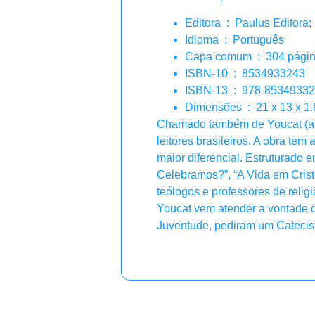
Editora ‏ : ‎ Paulus Ed
Idioma ‏ : ‎ Português
Capa comum ‏ : ‎ 304 pá
ISBN-10 ‏ : ‎ 8534933243
ISBN-13 ‏ : ‎ 978-853493
Dimensões ‏ : ‎ 21 x 13 
Chamado também de Youcat (abr
leitores brasileiros. A obra te
maior diferencial. Estruturado 
Celebramos?”, “A Vida em Crist
teólogos e professores de reli
Youcat vem atender a vontade 
Juventude, pediram um Catecis