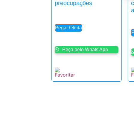
preocupações
a
Pegar Oferta
P
Peça pelo Whats'App